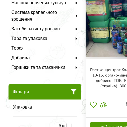
Насіння овочевих культур
Система крапельного
зрошення
Засоби захисту рослин
Тара та упаковка
Торф
Добрива
Горшики та та стаканчики
Рост концентрат Ка
10-15, органо-мін
добриво, ТОВ "К
(Україна), 30
Фільтри
Упаковка
9 кг