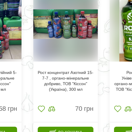
лійний 5-
Рост концентрат Азотний 15-
Ро
еральне
7-7 , органо-мінеральне
Уніве
іссон"
добриво, ТОВ "Кіссон"
органо-м
0 мл
(Україна), 300 мл
ТОВ "Кіс
58
грн
70
грн