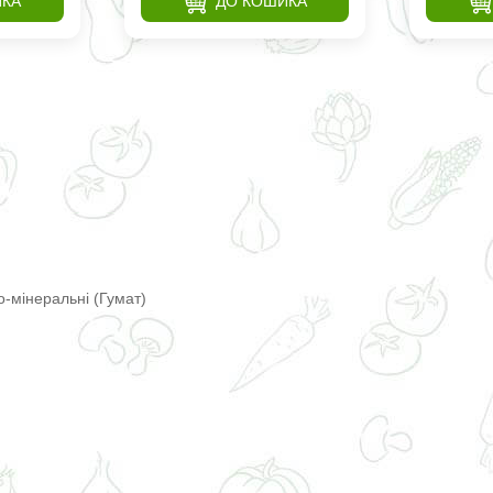
ИКА
ДО КОШИКА
-мінеральні (Гумат)