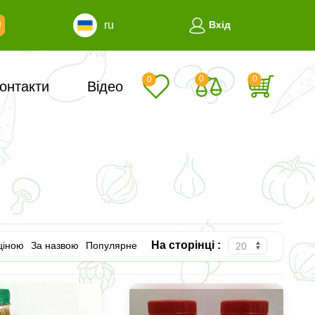
ru
Вхід
0
0
0
онтакти
Відео
На сторінці :
ціною
За назвою
Популярне