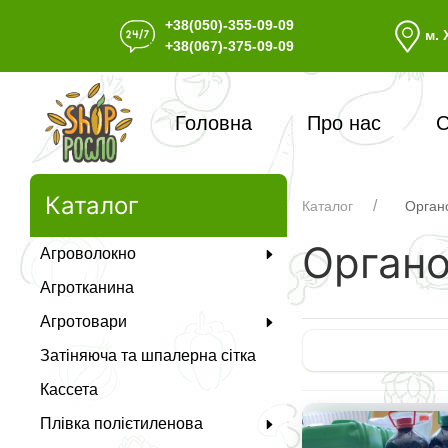
+38(050)-355-09-09
м. 
+38(067)-375-09-09
Головна
Про нас
С
Каталог
Каталог
Органо
Органо
Агроволокно
Агротканина
Агротовари
Затіняюча та шпалерна сітка
Кассета
Плівка полієтиленова