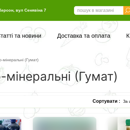
Херсон, вул Сенявіна 7
татті та новини
Доставка та оплата
К
-мінеральні (Гумат)
-мінеральні (Гумат)
Сортувати :
За 