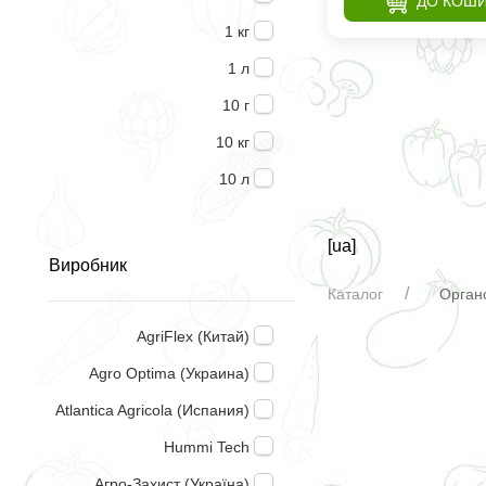
ДО КОШ
1 кг
1 л
10 г
10 кг
10 л
2,5 кг
[ua]
25 мл
Виробник
250 мл
Каталог
Органо
300 мл
AgriFlex (Китай)
4 л
Agro Optima (Украина)
5 кг
Atlantica Agricola (Испания)
5 л
Hummi Tech
500 мл
Агро-Захист (Україна)