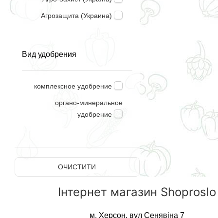
Агрозащита (Украина)
Агроника
ТОВ "Киссон"
Вид удобрения
комплексное удобрение
органо-минеральное
удобрение
ОЧИСТИТИ
Інтернет магазин Shoproslo
м. Херсон, вул Сенявіна 7