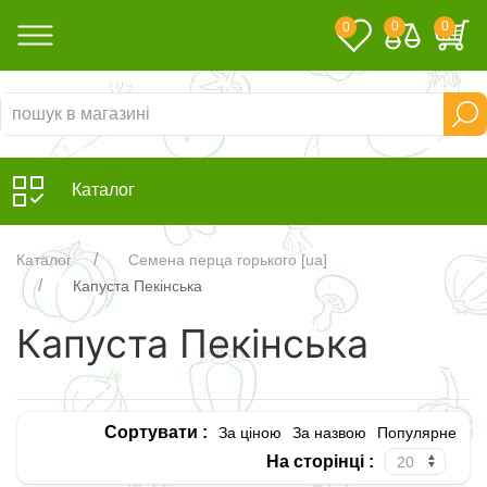
0
0
0
Каталог
Каталог
Семена перца горького [ua]
Капуста Пекінська
Капуста Пекінська
Сортувати :
За ціною
За назвою
Популярне
На сторінці :