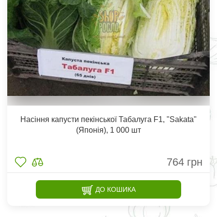
Насіння капусти пекінської Табалуга F1, "Sakata"
(Японія), 1 000 шт
764
грн
ДО КОШИКА