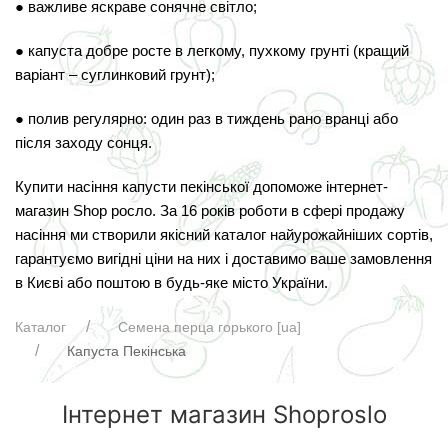
● важливе яскраве сонячне світло;
● капуста добре росте в легкому, пухкому грунті (кращий
варіант – суглинковий грунт);
● полив регулярно: один раз в тиждень рано вранці або
після заходу сонця.
Купити насіння капусти пекінської допоможе інтернет-
магазин Shop росло. За 16 років роботи в сфері продажу
насіння ми створили якісний каталог найурожайніших сортів,
гарантуємо вигідні ціни на них і доставимо ваше замовлення
в Києві або поштою в будь-яке місто України.
Каталог
Семена перца горького [ua]
Капуста Пекінська
Інтернет магазин Shoproslo