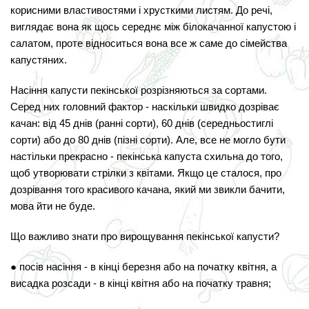
корисними властивостями і хрусткими листям. До речі,
виглядає вона як щось середнє між білокачанної капустою і
салатом, проте відноситься вона все ж саме до сімейства
капустяних.
Насіння капусти пекінської розрізняються за сортами.
Серед них головний фактор - наскільки швидко дозріває
качан: від 45 днів (ранні сорти), 60 днів (середньостиглі
сорти) або до 80 днів (пізні сорти). Але, все не могло бути
настільки прекрасно - пекінська капуста схильна до того,
щоб утворювати стрілки з квітами. Якщо це сталося, про
дозрівання того красивого качана, який ми звикли бачити,
мова йти не буде.
Що важливо знати про вирощування пекінської капусти?
● посів насіння - в кінці березня або на початку квітня, а
висадка розсади - в кінці квітня або на початку травня;