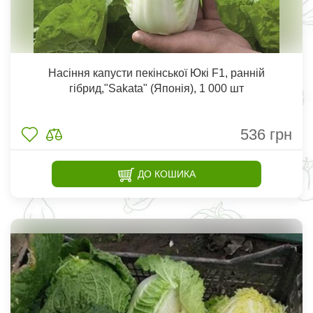
Насіння капусти пекінської Юкі F1, ранній
гібрид,"Sakata" (Японія), 1 000 шт
536
грн
ДО КОШИКА