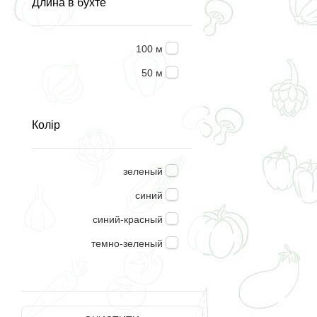
Длина в бухте
100 м
50 м
Колір
зеленый
синий
синий-красный
темно-зеленый