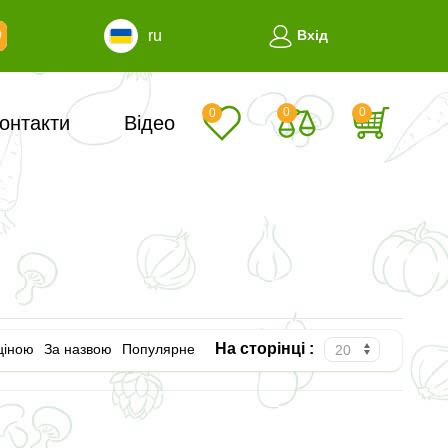
ru
Вхід
0
0
0
онтакти
Відео
На сторінці :
ціною
За назвою
Популярне