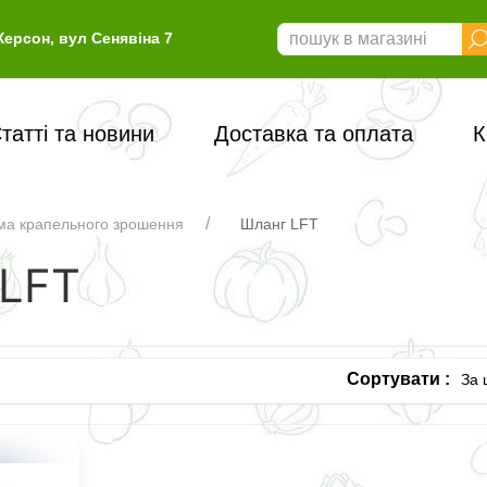
Херсон, вул Сенявіна 7
татті та новини
Доставка та оплата
К
ма крапельного зрошення
Шланг LFT
 LFT
Сортувати :
За 