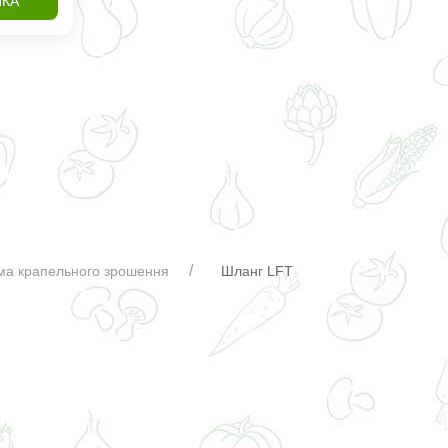
ИКА
ма крапельного зрошення
Шланг LFT