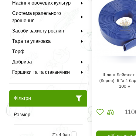
Насіння овочевих культур
Система крапельного
зрошення
Засоби захисту рослин
Тара та упаковка
Торф
Добрива
Горшики та та стаканчики
Шланг Лейфлет 
(Корея), 6 "х 4 бар
100 м
Фільтри
110
Размер
2"х 4 бар