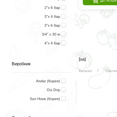
ДО КОШ
2"х 6 бар
3"х 4 бар
3"х 6 бар
3/4" х 30 м
4"х 4 бар
4"х 6 бар
[ua]
6"х 4 бар
Виробник
Каталог
Систе
Andar (Корея)
Oxi Drip
Sun Hose (Корея)