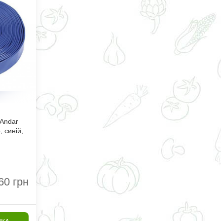
Andar
, синій,
60
грн