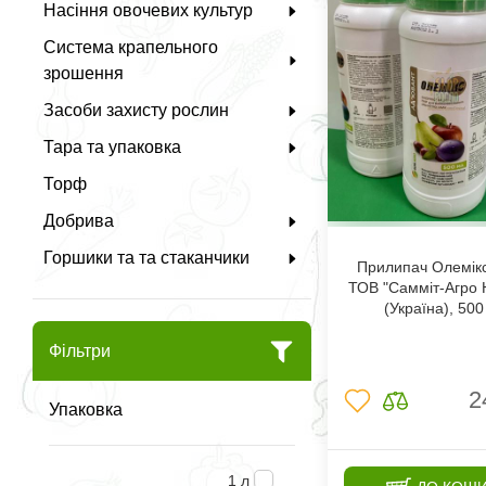
Насіння овочевих культур
Система крапельного
зрошення
Засоби захисту рослин
Тара та упаковка
Торф
Добрива
Горшики та та стаканчики
Прилипач Олемікс
ТОВ "Самміт-Агро
(Україна), 50
Фільтри
2
Упаковка
1 л