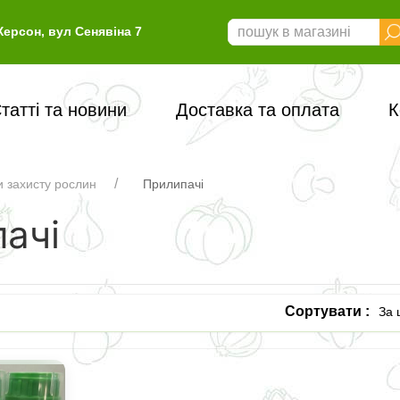
Херсон, вул Сенявіна 7
татті та новини
Доставка та оплата
К
 захисту рослин
Прилипачі
ачі
Сортувати :
За 