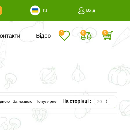
ru
Вхід
0
0
0
онтакти
Відео
На сторінці :
ціною
За назвою
Популярне