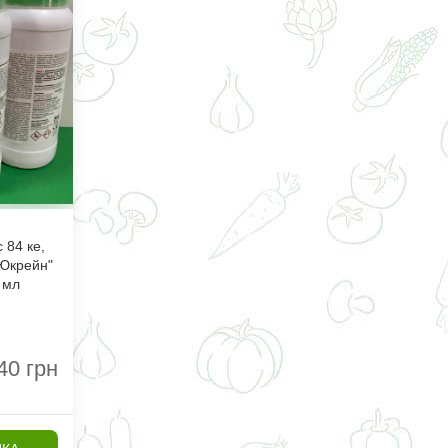
 84 ке,
 Юкрейн"
0 мл
40
грн