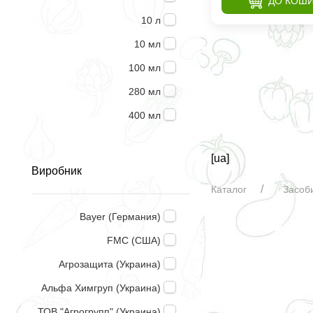
ДО КОШ
10 л
10 мл
100 мл
280 мл
400 мл
5 л
[ua]
500 мл
Виробник
Каталог
Засоби
Bayer (Германия)
FMC (США)
Агрозащита (Украина)
Альфа Химгруп (Украина)
ТОВ "Агрогрупп" (Украина)