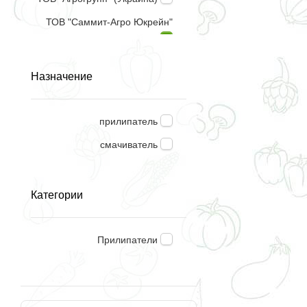
ТОВ "Саммит-Агро Юкрейн"
Космогель (Мексика)
Назначение
прилипатель
смачиватель
Категории
Прилипатели