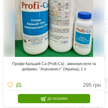
Профи Кальций Са (Profi-Са) , амінокислоти та
добриво, "Агрозахист" (Україна), 1 л
295
грн
ДО КОШИКА