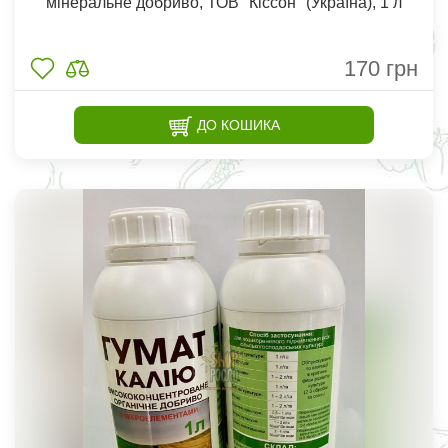
мінеральне добриво, ТОВ "Кіссон" (Україна), 1 л
170
грн
ДО КОШИКА