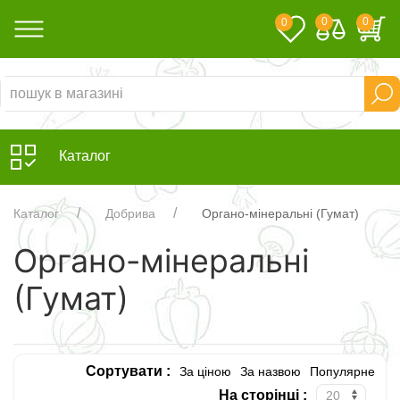
0
0
0
Каталог
Каталог
Добрива
Органо-мінеральні (Гумат)
Органо-мінеральні
(Гумат)
Сортувати :
За ціною
За назвою
Популярне
На сторінці :