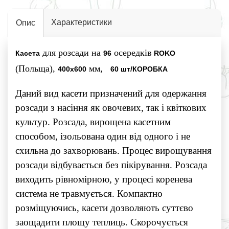
Характеристики
Опис
для розсади на
осередків
Касета
96
ROKО
(Польща),
мм,
400х600
60 шт/КОРОБКА
Даний вид касети призначений для одержання
розсади з насіння як овочевих, так і квіткових
культур. Розсада, вирощена касетним
способом, ізольована один від одного і не
схильна до захворювань. Процес вирощування
розсади відбувається без пікірування. Розсада
виходить рівномірною, у процесі коренева
система не травмується. Компактно
розміщуючись, касети дозволяють суттєво
заощадити площу теплиць. Скорочується