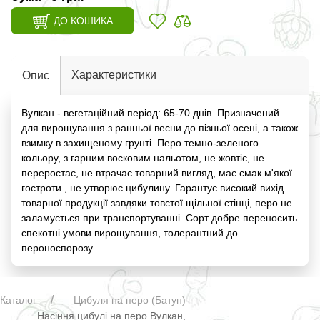
ДО КОШИКА
Характеристики
Опис
Вулкан - вегетаційний період: 65-70 днів. Призначений
для вирощування з ранньої весни до пізньої осені, а також
взимку в захищеному грунті. Перо темно-зеленого
кольору, з гарним восковим нальотом, не жовтіє, не
переростає, не втрачає товарний вигляд, має смак м'якої
гостроти , не утворює цибулину. Гарантує високий вихід
товарної продукції завдяки товстої щільної стінці, перо не
заламується при транспортуванні. Сорт добре переносить
спекотні умови вирощування, толерантний до
пероноспорозу.
Каталог
Цибуля на перо (Батун)
Насіння цибулі на перо Вулкан,