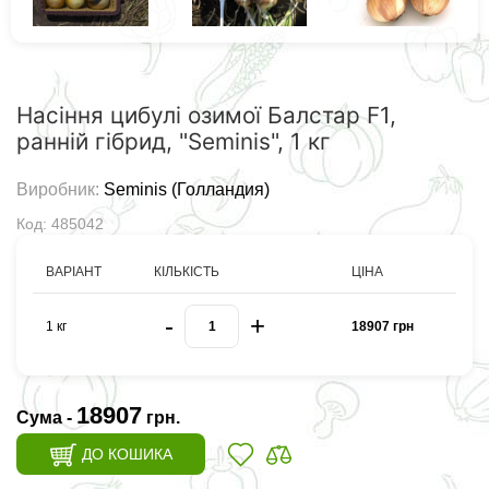
Насіння цибулі озимої Балстар F1,
ранній гібрид, "Seminis", 1 кг
Виробник:
Seminis (Голландия)
Код: 485042
ВАРІАНТ
КІЛЬКІСТЬ
ЦІНА
-
+
1 кг
18907 грн
18907
Сума -
грн.
ДО КОШИКА