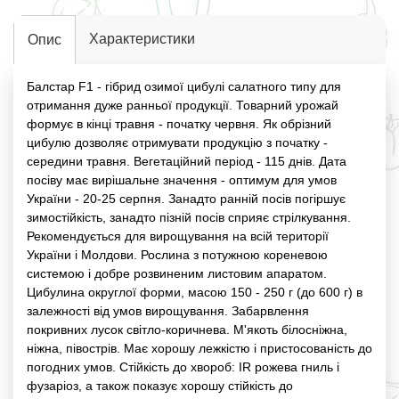
Характеристики
Опис
Балстар F1 - гібрид озимої цибулі салатного типу для
отримання дуже ранньої продукції. Товарний урожай
формує в кінці травня - початку червня. Як обрізний
цибулю дозволяє отримувати продукцію з початку -
середини травня. Вегетаційний період - 115 днів. Дата
посіву має вирішальне значення - оптимум для умов
України - 20-25 серпня. Занадто ранній посів погіршує
зимостійкість, занадто пізній посів сприяє стрілкування.
Рекомендується для вирощування на всій території
України і Молдови. Рослина з потужною кореневою
системою і добре розвиненим листовим апаратом.
Цибулина округлої форми, масою 150 - 250 г (до 600 г) в
залежності від умов вирощування. Забарвлення
покривних лусок світло-коричнева. М'якоть білосніжна,
ніжна, півострів. Має хорошу лежкістю і пристосованість до
погодних умов. Стійкість до хвороб: IR рожева гниль і
фузаріоз, а також показує хорошу стійкість до