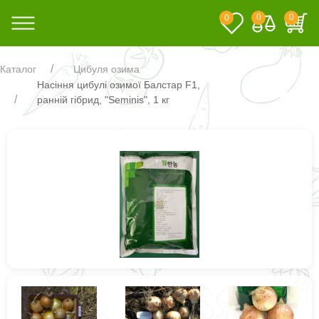
0
0
0
Каталог
Цибуля озима
Насіння цибулі озимої Балстар F1,
ранній гібрид, "Seminis", 1 кг