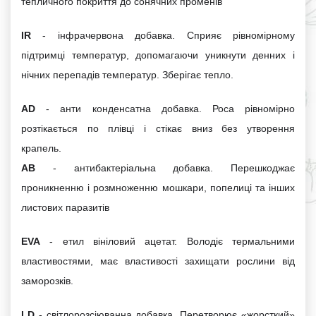
тепличного покриття до сонячних променів
IR
- інфрачервона добавка. Сприяє рівномірному
підтримці температур, допомагаючи уникнути денних і
нічних перепадів температур. Зберігає тепло.
AD
- анти конденсатна добавка. Роса рівномірно
розтікається по плівці і стікає вниз без утворення
крапель.
AB
- антибактеріальна добавка. Перешкоджає
проникненню і розмноженню мошкари, попелиці та інших
листових паразитів
EVA
- етил вініловий ацетат. Володіє термальними
властивостями, має властивості захищати рослини від
заморозків.
LD
-
світлорозсіюванна
добавка. Перетворює «жорсткий»