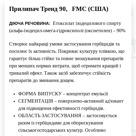
Прилипач Тренд 90, FMC (США)
Етоксилат ізодецилового спирту
ДІЮЧА РЕЧОВИНА:
(альфа-ізодецил-омега-гідроксиполі (оксиетилен) – 90%
Створює найкращі умови застосування гербіцидів та
посилює їх активність. Покриває культуру плівкою, що
гарантує більш стійке та повне зношування препаратів
при менших нормах витрати, щоб отримати кращий і
тривалий ефект. Також засіб забезпечує стійкість
препаратів до змивання дощем.
ФОРМА ВИПУСКУ – концентрат емульсії
СЕГМЕНТАЦІЯ – поверхнево-активний ад'ювант
для підвищення ефективності гербіцидів.
ОБЛАСТЬ ЗАСТОСУВАННЯ – застосовується
разом із гербіцидами для обприскування
сільськогосподарських культур. Особливо