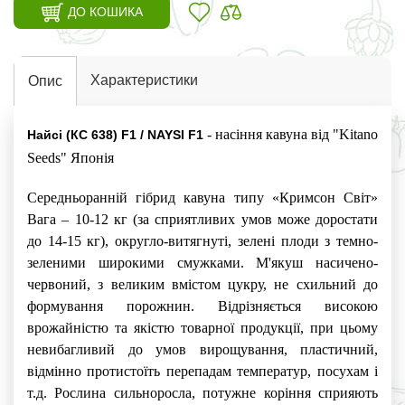
ДО КОШИКА
Характеристики
Опис
- насіння кавуна від "Kitano
Найсі (КС 638) F1 / NAYSІ F1
Seeds" Японія
Середньоранній гібрид кавуна типу «Кримсон Світ»
Вага – 10-12 кг (за сприятливих умов може доростати
до 14-15 кг), округло-витягнуті, зелені плоди з темно-
зеленими широкими смужками. М'якуш насичено-
червоний, з великим вмістом цукру, не схильний до
формування порожнин. Відрізняється високою
врожайністю та якістю товарної продукції, при цьому
невибагливий до умов вирощування, пластичний,
відмінно протистоїть перепадам температур, посухам і
т.д. Рослина сильноросла, потужне коріння сприяють