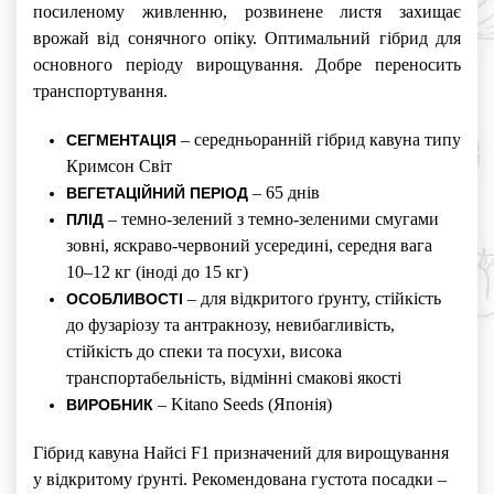
посиленому живленню, розвинене листя захищає
врожай від сонячного опіку. Оптимальний гібрид для
основного періоду вирощування. Добре переносить
транспортування.
– середньоранній гібрид кавуна типу
СЕГМЕНТАЦІЯ
Кримсон Світ
– 65 днів
ВЕГЕТАЦІЙНИЙ ПЕРІОД
– темно-зелений з темно-зеленими смугами
ПЛІД
зовні, яскраво-червоний усередині, середня вага
10–12 кг (іноді до 15 кг)
– для відкритого ґрунту, стійкість
ОСОБЛИВОСТІ
до фузаріозу та антракнозу, невибагливість,
стійкість до спеки та посухи, висока
транспортабельність, відмінні смакові якості
– Kitano Seeds (Японія)
ВИРОБНИК
Гібрид кавуна Найсі F1 призначений для вирощування
у відкритому ґрунті. Рекомендована густота посадки –