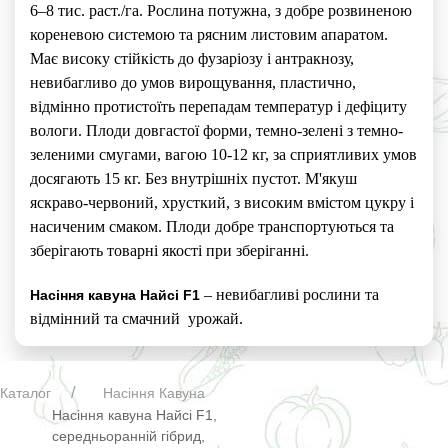
6–8 тис. раст./га. Рослина потужна, з добре розвиненою
кореневою системою та рясним листовим апаратом.
Має високу стійкість до фузаріозу і антракнозу,
невибагливо до умов вирощування, пластично,
відмінно протистоїть перепадам температур і дефіциту
вологи. Плоди довгастої форми, темно-зелені з темно-
зеленими смугами, вагою 10-12 кг, за сприятливих умов
досягають 15 кг. Без внутрішніх пустот. М'якуш
яскраво-червоний, хрусткий, з високим вмістом цукру і
насиченим смаком. Плоди добре транспортуються та
зберігають товарні якості при зберіганні.
– невибагливі рослини та
Насіння кавуна Найсі F1
відмінний та смачний урожай.
Каталог
Насіння Кавуна
Насіння кавуна Найсі F1,
середньоранній гібрид,