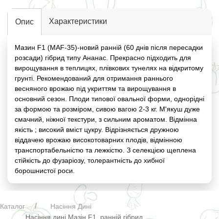
Характеристики
Опис
Мазин F1 (MAF-35)-новий ранній (60 днів після пересадки
розсади) гібрид типу Ананас. Прекрасно підходить для
вирощування в теплицях, плівкових тунелях на відкритому
грунті. Рекомендований для отримання раннього
весняного врожаю під укриттям та вирощування в
основний сезон. Плоди типової овальної форми, однорідні
за формою та розміром, сивою вагою 2-3 кг. М'якуш дуже
смачний, ніжної текстури, з сильним ароматом. Відмінна
якість ; високий вміст цукру. Відрізняється дружною
віддачею врожаю високотоварних плодів, відмінною
транспортабельністю та лежкістю. З селекцією щеплена
стійкість до фузаріозу, толерантність до хибної
борошнистої роси.
Каталог
Насіння Дині
Насіння дині Мазін F1, ранній гібрид,