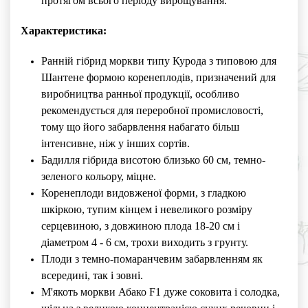
протягом всього періоду вирощування.
Характеристика:
Ранній гібрид моркви типу Курода з типовою для
Шантене формою коренеплодів, призначений для
виробництва ранньої продукції, особливо
рекомендується для переробної промисловості,
тому що його забарвлення набагато більш
інтенсивне, ніж у інших сортів.
Бадилля гібрида висотою близько 60 см, темно-
зеленого кольору, міцне.
Коренеплоди видовженої форми, з гладкою
шкіркою, тупим кінцем і невеликого розміру
серцевиною, з довжиною плода 18-20 см і
діаметром 4 - 6 см, трохи виходить з грунту.
Плоди з темно-помаранчевим забарвленням як
всередині, так і зовні.
М'якоть моркви Абако F1 дуже соковита і солодка,