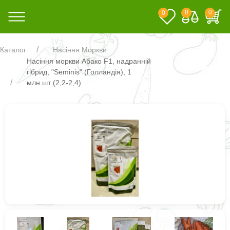
0
0
0
Каталог
Насіння Моркви
Насіння моркви Абако F1, надранній
гібрид, "Seminis" (Голландія), 1
млн.шт (2,2-2,4)