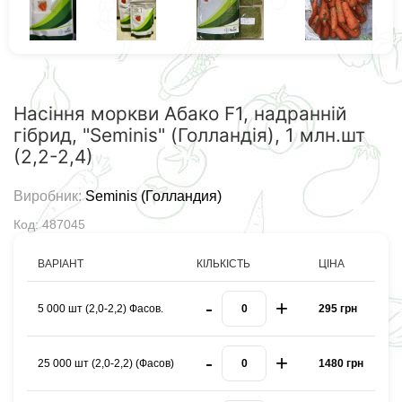
Насіння моркви Абако F1, надранній
гібрид, "Seminis" (Голландія), 1 млн.шт
(2,2-2,4)
Виробник:
Seminis (Голландия)
Код: 487045
ВАРІАНТ
КІЛЬКІСТЬ
ЦІНА
-
+
5 000 шт (2,0-2,2) Фасов.
295 грн
-
+
25 000 шт (2,0-2,2) (Фасов)
1480 грн