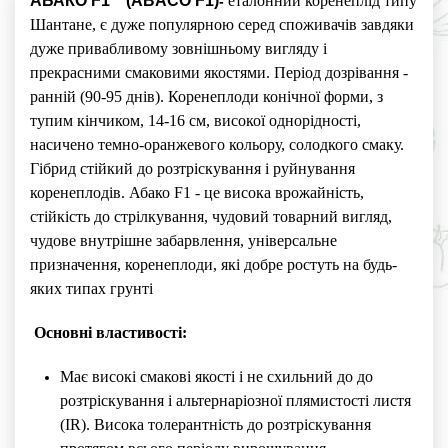
АБАКО F1 (ABACO F1)
еталонний коренеплід типу
-
Шантане, є дуже популярною серед споживачів завдяки
дуже привабливому зовнішньому вигляду і
прекрасними смаковими якостями. Період дозрівання -
ранній (90-95 днів). Коренеплоди конічної форми, з
тупим кінчиком, 14-16 см, високої однорідності,
насичено темно-оранжевого кольору, солодкого смаку.
Гібрид стійкий до розтріскування і руйнування
коренеплодів. Абако F1 - це висока врожайність,
стійкість до стрілкування, чудовий товарний вигляд,
чудове внутрішне забарвлення, універсальне
призначення, коренеплоди, які добре ростуть на будь-
яких типах грунті
Основні властивості:
Має високі смакові якості і не схильний до до
розтріскування і альтернаріозної плямистості листя
(IR). Висока толерантність до розтріскування