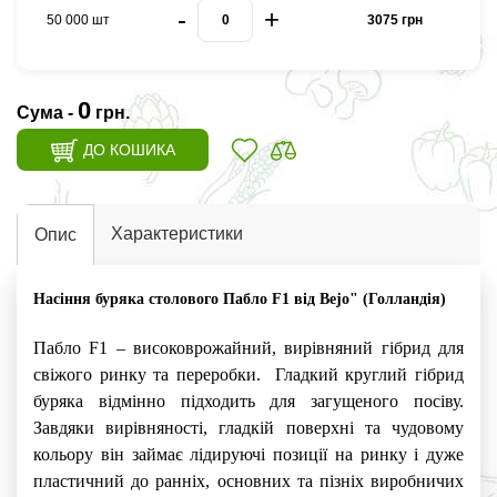
-
+
50 000 шт
3075 грн
0
Сума -
грн.
ДО КОШИКА
Характеристики
Опис
Насіння буряка столового Пабло F1 від Bejo" (Голландія)
Пабло F1 – високоврожайний, вирівняний гібрид для
свіжого ринку та переробки.
Гладкий круглий гібрид
буряка відмінно підходить для загущеного посіву.
Завдяки вирівняності, гладкій поверхні та чудовому
кольору він займає лідируючі позиції на ринку і дуже
пластичний до ранніх, основних та пізніх виробничих