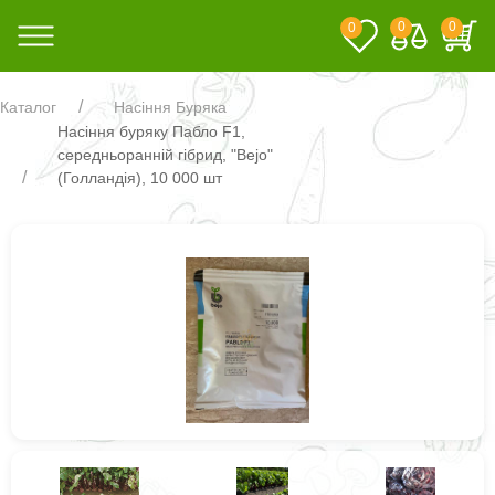
0
0
0
Каталог
Насіння Буряка
Насіння буряку Пабло F1,
середньоранній гібрид, "Bejo"
(Голландія), 10 000 шт