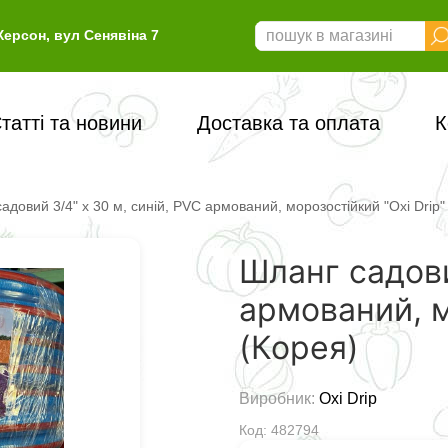
Херсон, вул Сенявіна 7
татті та новини
Доставка та оплата
К
адовий 3/4" х 30 м, синій, PVC армований, морозостійкий "Oxi Drip"
Шланг садови
армований, м
(Корея)
Виробник:
Oxi Drip
Код: 482794