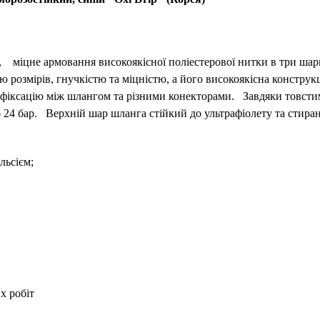
Х),
міцне армовання високоякісної поліестерової нитки в три ша
ю розмірів, гнучкістю та міцністю, а його високоякісна конструкц
а фіксацію між шлангом та різними конекторами.
Завдяки товсти
о 24 бар.
Верхній шар шланга стійкий до ультрафіолету та стир
льсієм;
х робіт