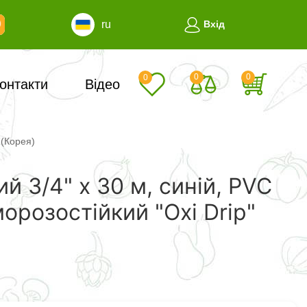
ru
Вхід
0
0
0
онтакти
Відео
 (Корея)
й 3/4" х 30 м, синій, PVC
орозостійкий "Oxi Drip"