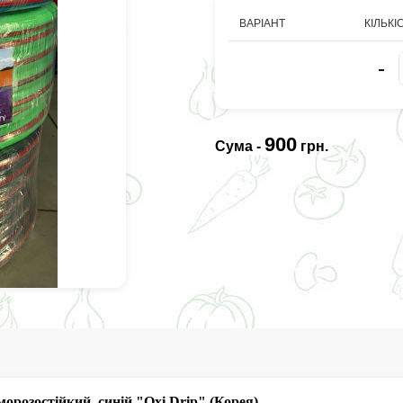
ВАРІАНТ
КІЛЬКІ
-
900
Сума -
грн.
орозостійкий, синій "Oxi Drip" (Корея)