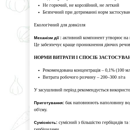
Не горючий, не корозійний, не леткий
Безпечний при дотриманні норм застосува
Екологічний для довкілля
активний компонент утворює на по
Механізм дії :
Це забезпечує краще проникнення діючих речов
НОРМИ ВИТРАТИ І СПОСІБ ЗАСТОСУВА
Рекомендована концентрація – 0,1% (100 мл
Витрата робочого розчину – 200–300 л/га
У засушливий період рекомендується використо
бак наповнюють наполовину водо
Приготування:
об'єму.
сумісний з більшістю гербіцидів та
Сумісність:
гербіцидами.