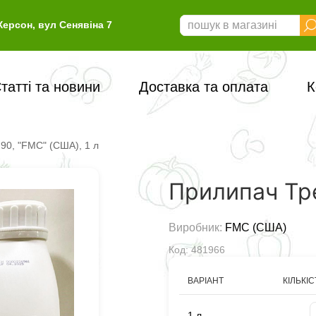
Херсон, вул Сенявіна 7
татті та новини
Доставка та оплата
К
90, "FMC" (США), 1 л
Прилипач Тре
Виробник:
FMC (США)
Код: 481966
ВАРІАНТ
КІЛЬКІС
-
1 л