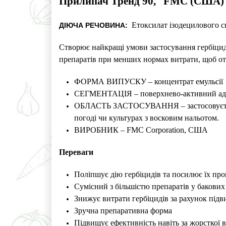
Прилипач Тренд 90, FMC (США)
Етоксилат ізодецилового сп
ДІЮЧА РЕЧОВИНА:
Створює найкращі умови застосування гербіциді
препаратів при менших нормах витрати, щоб отр
ФОРМА ВИПУСКУ – концентрат емульсії
СЕГМЕНТАЦІЯ – поверхнево-активний ад'ю
ОБЛАСТЬ ЗАСТОСУВАННЯ – застосовується р
погоді чи культурах з восковим нальотом.
ВИРОБНИК – FMC Corporation, США
Переваги
Поліпшує дію гербіцидів та посилює їх пр
Сумісний з більшістю препаратів у бакових
Знижує витрати гербіцидів за рахунок підв
Зручна препаративна форма
Підвищує ефективність навіть за жорсткої 