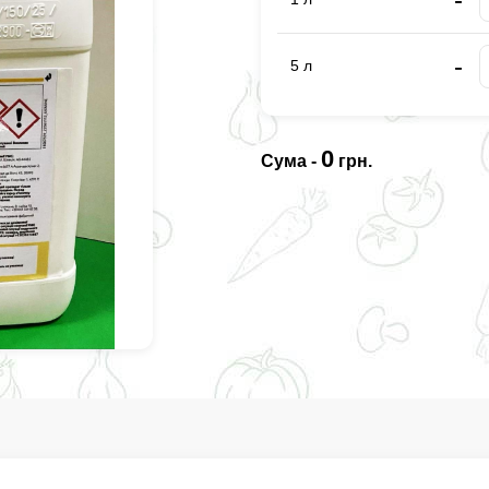
-
5 л
0
Сума -
грн.