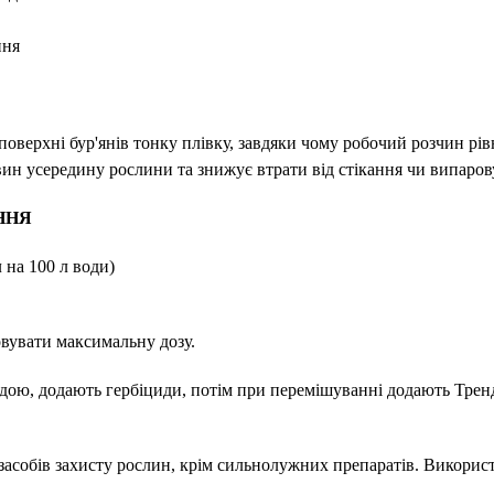
ння
верхні бур'янів тонку плівку, завдяки чому робочий розчин рівн
ин усередину рослини та знижує втрати від стікання чи випаров
ННЯ
 на 100 л води)
вувати максимальну дозу.
ю, додають гербіциди, потім при перемішуванні додають Тренд 
 засобів захисту рослин, крім сильнолужних препаратів. Викорис