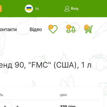
ru
Вхід
0
0
0
онтакти
Відео
нд 90, "FMC" (США), 1 л
ТЬ
ЦІНА
+
320 грн