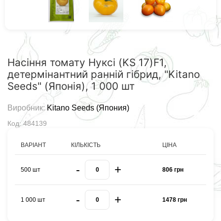
Насіння томату Нуксі (KS 17)F1,
детермінантний ранній гібрид, "Kitano
Seeds" (Японія), 1 000 шт
Виробник:
Kitano Seeds (Япония)
Код: 484139
ВАРІАНТ
КІЛЬКІСТЬ
ЦІНА
-
+
500 шт
806 грн
-
+
1 000 шт
1478 грн