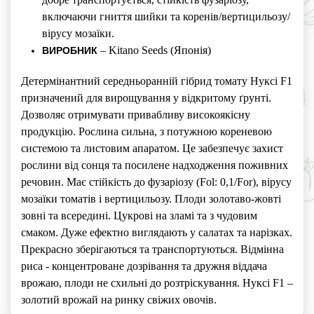
включаючи гниття шийки та коренів/вертицильозу/
вірусу мозаїки.
– Kitano Seeds (Японія)
ВИРОБНИК
Детермінантний середньоранній гібрид томату Нуксі F1
призначений для вирощування у відкритому ґрунті.
Дозволяє отримувати привабливу високоякісну
продукцію.
Рослина сильна, з потужною кореневою
системою та листовим апаратом. Це забезпечує захист
рослини від сонця та посилене надходження поживних
речовин. Має стійкість до фузаріозу (Fol: 0,1/For), вірусу
мозаїки томатів і вертицильозу.
Плоди золотаво-жовті
зовні та всередині. Цукрові на зламі та з чудовим
смаком. Дуже ефектно виглядають у салатах та нарізках.
Прекрасно зберігаються та транспортуються. Відмінна
риса - концентроване дозрівання та дружня віддача
врожаю, плоди не схильні до розтріскування.
Нуксі F1 –
золотий в
рожай на ринку свіжих овочів.