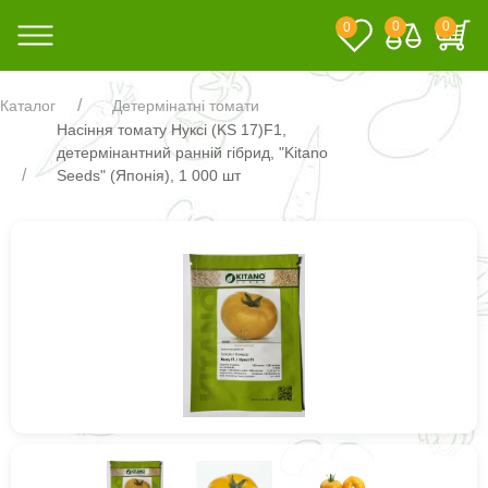
0
0
0
Каталог
Детермінатні томати
Насіння томату Нуксі (KS 17)F1,
детермінантний ранній гібрид, "Kitano
Seeds" (Японія), 1 000 шт