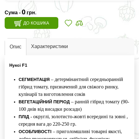
0
Сума -
грн.
ДО КОШИКА
Характеристики
Опис
Нуксі F1
– детермінантний середньоранній
СЕГМЕНТАЦІЯ
гібрид томату, призначений для свіжого ринку,
кулінарії та виготовлення соків
– ранній гібрид томату (90-
ВЕГЕТАЦІЙНИЙ ПЕРІОД
100 днів від висадки розсади)
- округлі, золотисто-жовті всередині та зовні ,
ПЛІД
середня вага до 220-250 гр.
– приголомшливі товарні якості,
ОСОБЛИВОСТІ
добре транспортується, стійкість фузаріозу,