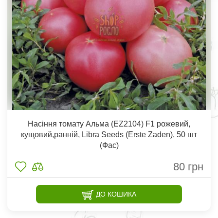
Насіння томату Альма (ЕZ2104) F1 рожевий,
кущовий,ранній, Libra Seeds (Erste Zaden), 50 шт
(Фас)
80
грн
ДО КОШИКА