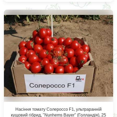
Насіння томату Солероссо F1, ультраранній
кущовий гібрид, "Nunhems Bayer" (Голландія), 25