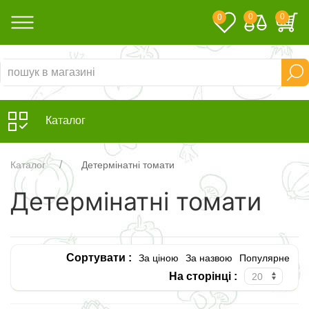
0
0
0
Каталог
Каталог
Детермінатні томати
Детермінатні томати
Сортувати :
За ціною
За назвою
Популярне
На сторінці :