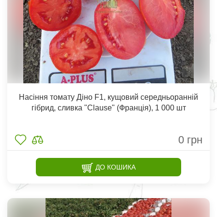
Насіння томату Діно F1, кущовий середньоранній
гібрид, сливка "Clause" (Франція), 1 000 шт
0
грн
ДО КОШИКА