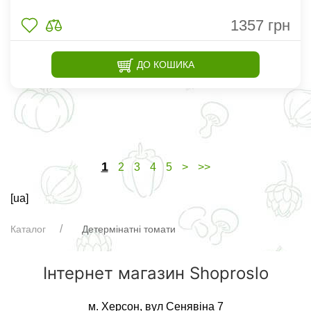
1357
грн
ДО КОШИКА
1
2
3
4
5
>
>>
[ua]
Каталог
Детермінатні томати
Інтернет магазин Shoproslo
м. Херсон, вул Сенявіна 7