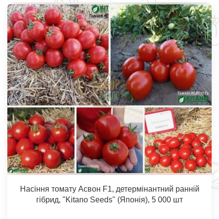
Насіння томату Асвон F1, детермінантний ранній
гібрид, "Kitano Seeds" (Японія), 5 000 шт