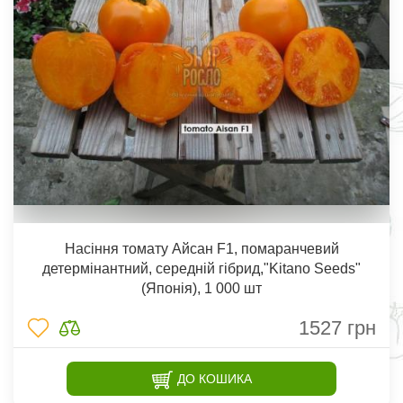
Насіння томату Айсан F1, помаранчевий
детермінантний, середній гібрид,"Kitano Seeds"
(Японія), 1 000 шт
1527
грн
ДО КОШИКА