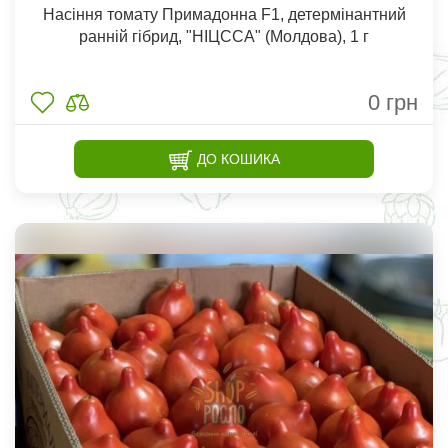
Насіння томату Примадонна F1, детермінантний
ранній гібрид, "НІЦССА" (Молдова), 1 г
0
грн
ДО КОШИКА