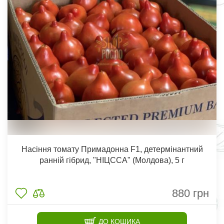
Насіння томату Примадонна F1, детермінантний
ранній гібрид, "НІЦССА" (Молдова), 5 г
880
грн
ДО КОШИКА