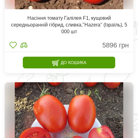
Насіння томату Галілея F1, кущовий
середньоранній гібрид, сливка,"Hazera" (Ізраїль), 5
000 шт
5896
грн
ДО КОШИКА