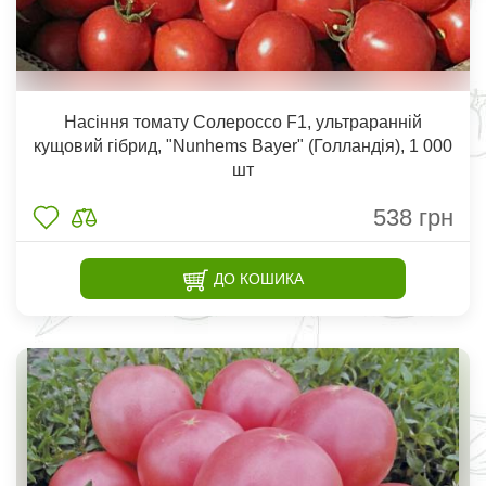
Насіння томату Солероссо F1, ультраранній
кущовий гібрид, "Nunhems Bayer" (Голландія), 1 000
шт
538
грн
ДО КОШИКА