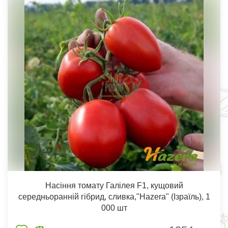
Насіння томату Галілея F1, кущовий
середньоранній гібрид, сливка,"Hazera" (Ізраїль), 1
000 шт