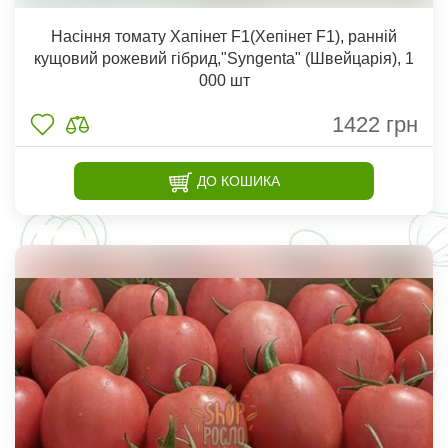
Насіння томату Хапінет F1(Хепінет F1), ранній
кущовий рожевий гібрид,"Syngenta" (Швейцарія), 1
000 шт
1422
грн
ДО КОШИКА