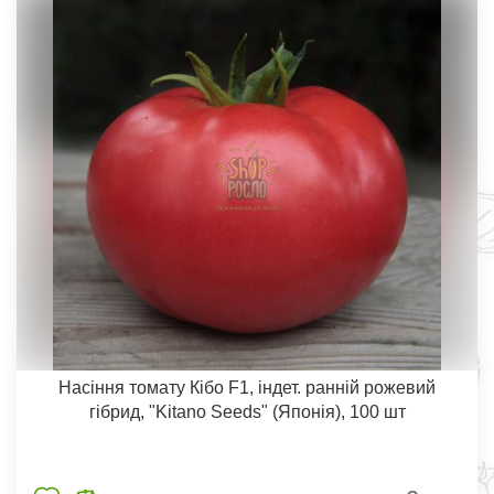
Насіння томату Кібо F1, індет. ранній рожевий
гібрид, "Kitano Seeds" (Японія), 100 шт