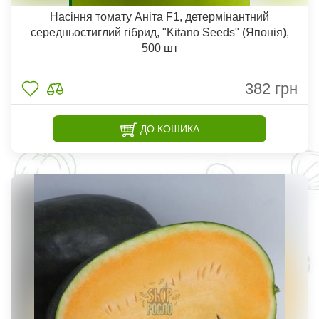
Насіння томату Аніта F1, детермінантний
середньостиглий гібрид, "Kitano Seeds" (Японія),
500 шт
382
грн
ДО КОШИКА