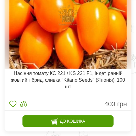
Насіння томату КС 221 / KS 221 F1, індет. ранній
жовтий гібрид, сливка,"Kitano Seeds" (Японія), 100
шт
403
грн
ДО КОШИКА