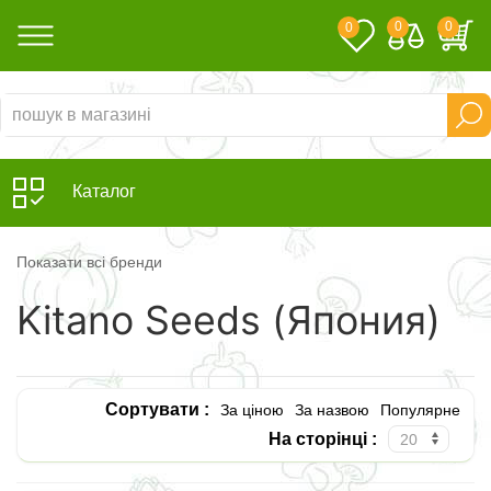
0
0
0
Каталог
Показати всі бренди
Kitano Seeds (Япония)
Сортувати :
За ціною
За назвою
Популярне
На сторінці :