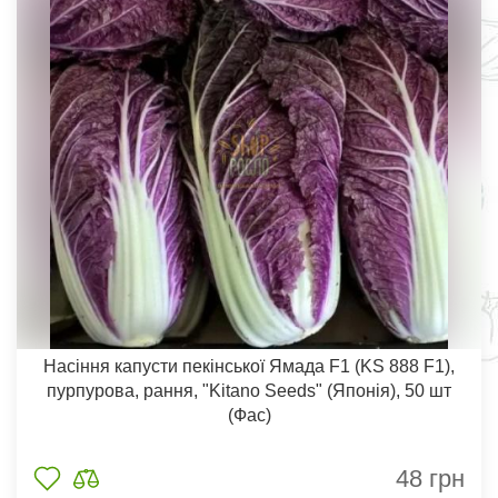
Насіння капусти пекінської Ямада F1 (KS 888 F1),
пурпурова, рання, "Kitano Seeds" (Японія), 50 шт
(Фас)
48
грн