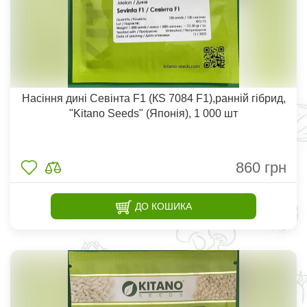
Насіння дині Севінта F1 (КS 7084 F1),ранній гібрид,
"Kitano Seeds" (Японія), 1 000 шт
860
грн
ДО КОШИКА