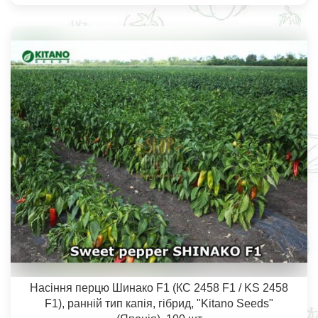
Насіння перцю Шинако F1 (КС 2458 F1 / KS 2458
F1), ранній тип капія, гібрид, "Kitano Seeds"