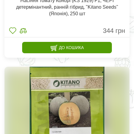
Насіння томату Конорі (KS 1929) F1, ЧЕРІ
детермінантний, ранній гібрид, "Kitano Seeds"
(Японія), 250 шт
344
грн
ДО КОШИКА