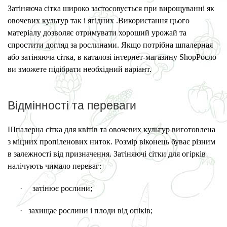
Затіняюча сітка широко застосовується при вирощуванні як
овочевих культур так і ягідних
.
Використання цього
матеріалу дозволяє отримувати хороший урожай та
спростити догляд за рослинами. Якщо потрібна шпалерная
або затіняюча сітка, в каталозі інтернет-магазину ShopРосло
ви зможете підібрати необхідний варіант.
Відмінності та переваги
Шпалерна сітка для квітів та овочевих культур виготовлена ​​
з міцних пропіленових ниток. Розмір віконець буває різним
в залежності від призначення. Затіняючі сітки для огірків
налічують чимало переваг:
·
затінює рослини;
·
захищае
рослини і плоди від опіків;