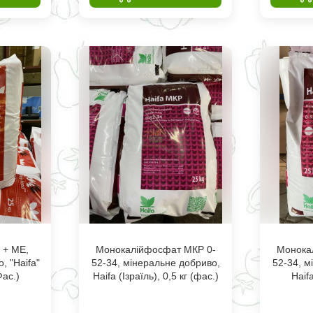
 + МЕ,
Монокалійфосфат МКР 0-
Монока
, "Haifa"
52-34, мінеральне добриво,
52-34, м
Фас.)
Haifa (Ізраїль), 0,5 кг (фас.)
Haifa