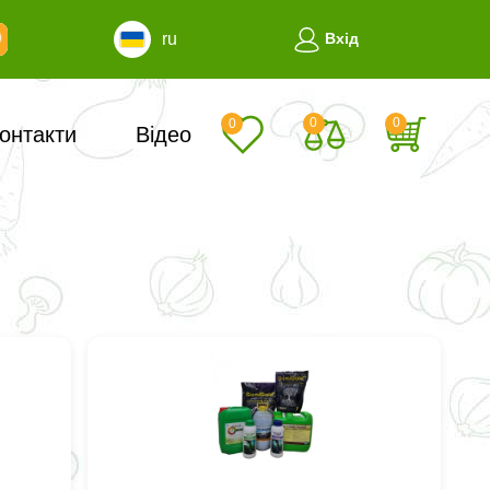
ru
Вхід
0
0
0
онтакти
Відео