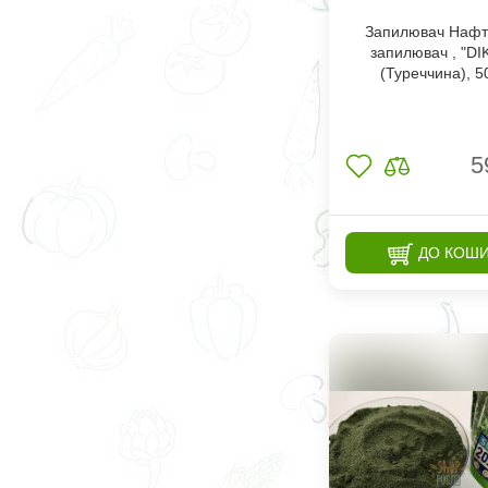
Запилювач Нафт
запилювач , "DI
(Туреччина), 5
5
ДО КОШ