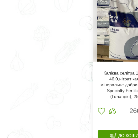
Калієва селітра 1
46.0,нітрат ка
мінеральне добрив
Specialty Fertili
(Голандія), 25
26
ДО КОШ