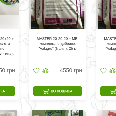
20+20 +
MASTER 20-20-20 + МЕ,
MASTER
іслоти
комплексне добриво,
комп
сне
"Valagro" (Італія), 25 кг
"Valag
еччина),
50
грн
4550
грн
ИКА
ДО КОШИКА