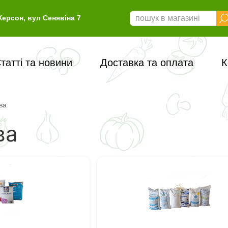
Херсон, вул Сенявіна 7
татті та новини
Доставка та оплата
К
ва
ва