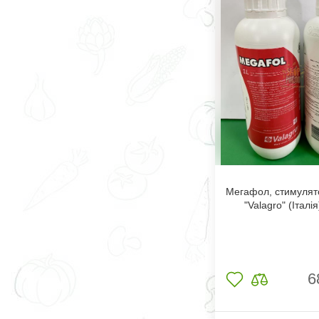
Мегафол, стимулято
"Valagro" (Італія
6