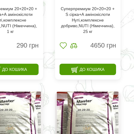
емиум 20+20+20 +
Суперпремиум 20+20+20 +
ка+А амінокіслоти
S сірка+А амінокіслоти
ті,комплексне
Нуті,комплексне
,NUTI (Німеччина),
добриво,NUTI (Німеччина),
1 кг
25 кг
290
грн
4650
грн
ДО КОШИКА
ДО КОШИКА