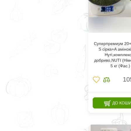
Суперпремиум 20+
S сірка+А амінок
Нуті,комплек
добриво,NUTI (Нім
5 кг (Фас.)
10
ДО КОШ