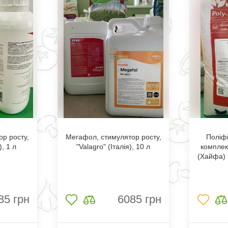
р росту,
Мегафол, стимулятор росту,
Поліфі
), 1 л
"Valagro" (Італія), 10 л
комплек
(Хайфа) (
85
грн
6085
грн