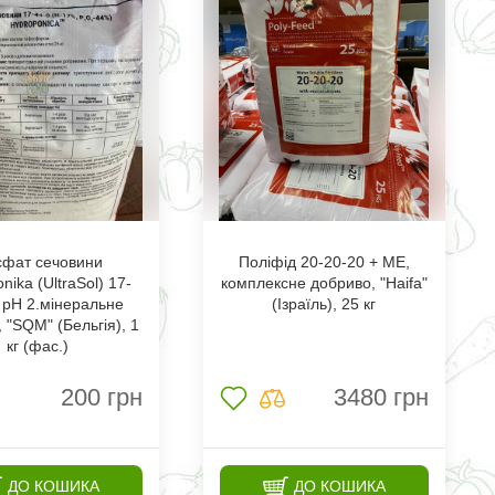
фат сечовини
Поліфід 20-20-20 + МЕ,
nika (UltraSol) 17-
комплексне добриво, "Haifa"
 рН 2.мінеральне
(Ізраїль), 25 кг
 "SQM" (Бельгія), 1
кг (фас.)
200
грн
3480
грн
ДО КОШИКА
ДО КОШИКА