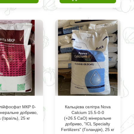
лійфосфат МКР 0-
Кальцієва селітра Nova
інеральне добриво,
Calcium 15.5-0-0
 (Ізраїль), 25 кг
(+26.5 CaO) мінеральне
добриво, "ICL Specialty
Fertilizers" (Голандія), 25 кг