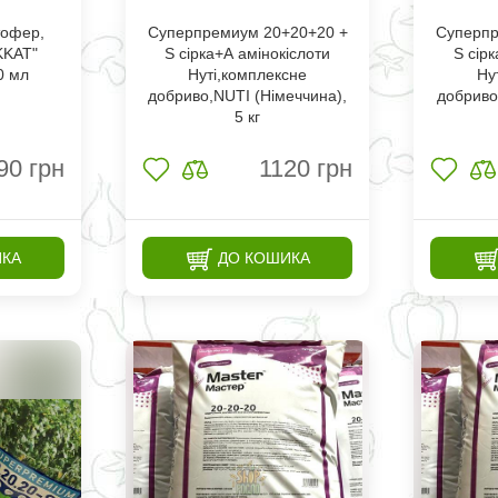
офер,
Суперпремиум 20+20+20 +
Суперпр
KKAT"
S сірка+А амінокіслоти
S сір
0 мл
Нуті,комплексне
Ну
добриво,NUTI (Німеччина),
добриво
5 кг
90
грн
1120
грн
ИКА
ДО КОШИКА