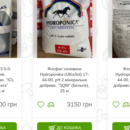
3.5-0-
Фосфат сечовини
Фос
лія,
Hydroponika (UltraSol) 17-
Hydropo
о, "ICL
44-00, рН 2.мінеральне
44-00,
zers"
добриво, "SQM" (Бельгія),
добриво,
 кг
25 кг
00
грн
3150
грн
ИКА
ДО КОШИКА