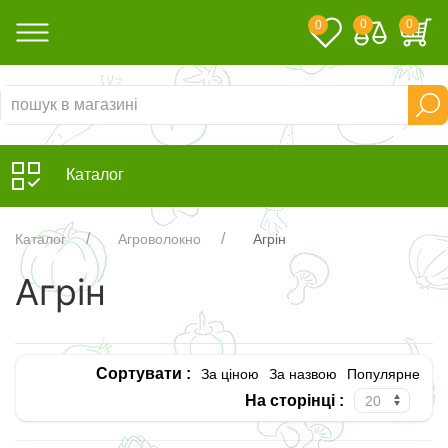
0
0
0
Каталог
Каталог
Агроволокно
Агрін
Агрін
Сортувати :
За ціною
За назвою
Популярне
На сторінці :