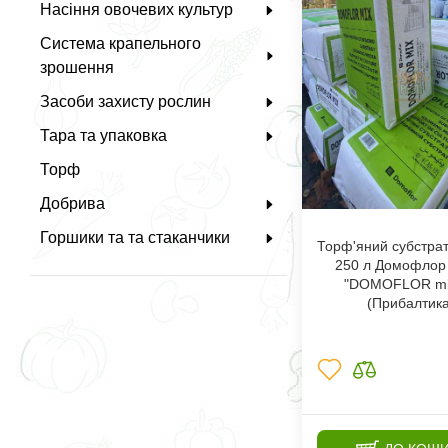
Насіння овочевих культур
Система крапельного
зрошення
Засоби захисту рослин
Тара та упаковка
Торф
Добрива
Горшики та та стаканчики
Торф'яний субстрат
250 л Домофлор 
"DOMOFLOR mix
(Прибалтик