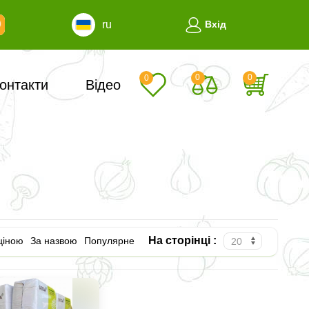
ru
Вхід
0
0
0
онтакти
Відео
На сторінці :
ціною
За назвою
Популярне