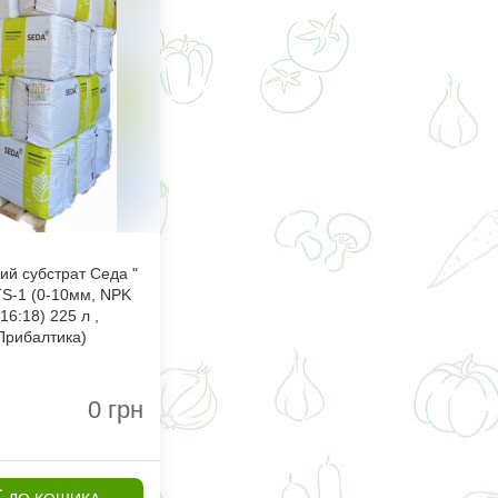
ий субстрат Седа "
TS-1 (0-10мм, NPK
16:18) 225 л ,
Прибалтика)
0
грн