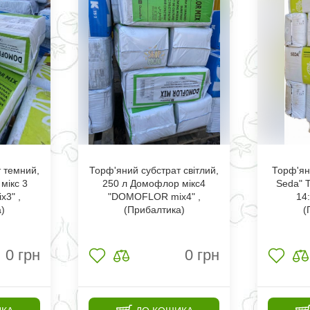
 темний,
Торф'яний субстрат світлий,
Торф'ян
мікс 3
250 л Домофлор мікс4
Seda" 
3" ,
"DOMOFLOR mix4" ,
14:
а)
(Прибалтика)
(
0
грн
0
грн