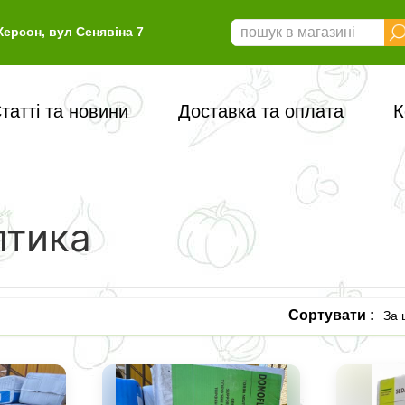
Херсон, вул Сенявіна 7
татті та новини
Доставка та оплата
К
лтика
Сортувати :
За 