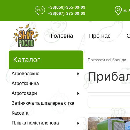
+38(050)-355-09-09
м. 
+38(067)-375-09-09
Головна
Про нас
С
Каталог
Показати всі бренди
Приба
Агроволокно
Агротканина
Агротовари
Затіняюча та шпалерна сітка
Кассета
Плівка полієтиленова