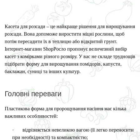
Касета для
розсади
– це найкраще рішення для вирощування
розсади. Вона допоможе виростити міцні рослини, щоб
потім пересадити їх в теплицю або відкритий грунт.
Інтернет-магазин ShopРосло пропонує величезний вибір
касет з комірками різного розміру. У
вас
не складе труднощів
підібрати форму для вирощування помідорів, капусти,
баклажан, суниці та інших культур.
Головні переваги
Пластикова форма для пророщування насіння має кілька
важливих особливостей:
·
відрізняється невеликою вагою (її легко переносити
при необхідності) та компактністю;