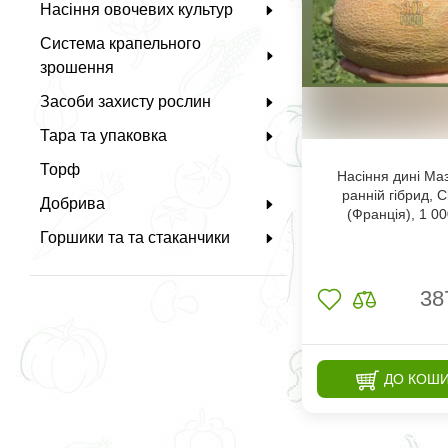
Насіння овочевих культур
Система крапельного
зрошення
Засоби захисту рослин
Тара та упаковка
Торф
Насіння дині Маз
ранній гібрид, C
Добрива
(Франція), 1 0
Горшики та та стаканчики
38
ДО КОШ