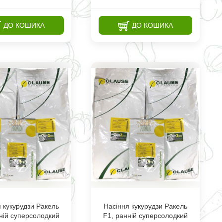
ДО КОШИКА
ДО КОШИКА
 кукурудзи Ракель
Насіння кукурудзи Ракель
ній суперсолодкий
F1, ранній суперсолодкий