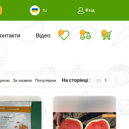
ru
Вхід
0
0
0
онтакти
Відео
На сторінці :
ціною
За назвою
Популярне