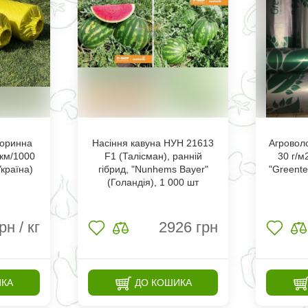
торинна
Насіння кавуна НУН 21613
Агроволо
мкм/1000
F1 (Талісман), ранній
30 г/м
Україна)
гібрид, "Nunhems Bayer"
"Greente
(Голандія), 1 000 шт
рн / кг
2926
грн
ИКА
ДО КОШИКА