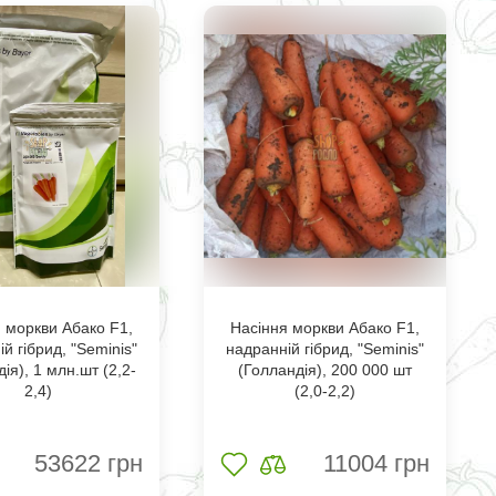
 моркви Абако F1,
Насіння моркви Абако F1,
й гібрид, "Seminis"
надранній гібрид, "Seminis"
ія), 1 млн.шт (2,2-
(Голландія), 200 000 шт
2,4)
(2,0-2,2)
53622
грн
11004
грн