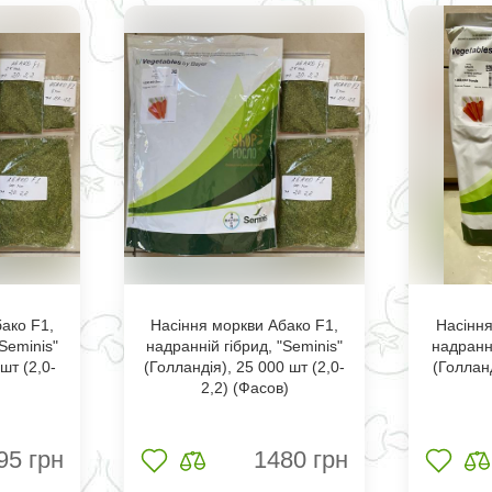
ако F1,
Насіння моркви Абако F1,
Насіння
Seminis"
надранній гібрид, "Seminis"
надранні
шт (2,0-
(Голландія), 25 000 шт (2,0-
(Голланд
.
2,2) (Фасов)
95
грн
1480
грн