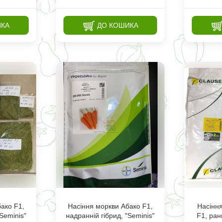
ИКА
ДО КОШИКА
ако F1,
Насіння моркви Абако F1,
Насіння
Seminis"
надранній гібрид, "Seminis"
F1, ран