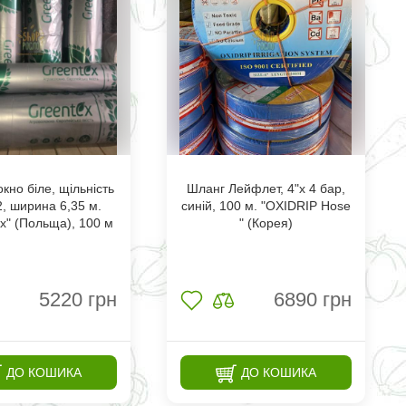
кно біле, щільність
Шланг Лейфлет, 4"х 4 бар,
2, ширина 6,35 м.
синій, 100 м. "OXIDRIP Hose
x" (Польща), 100 м
" (Корея)
5220
грн
6890
грн
ДО КОШИКА
ДО КОШИКА