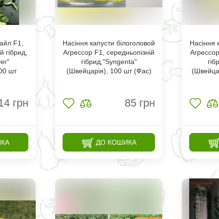
айл F1,
Насіння капусти білоголовой
Насіння 
й гібрид,
Агрессор F1, середньопізній
Агрессор
er"
гібрид,"Syngenta"
гіб
000 шт
(Швейцарія), 100 шт (Фас)
(Швейцар
14
грн
85
грн
ИКА
ДО КОШИКА