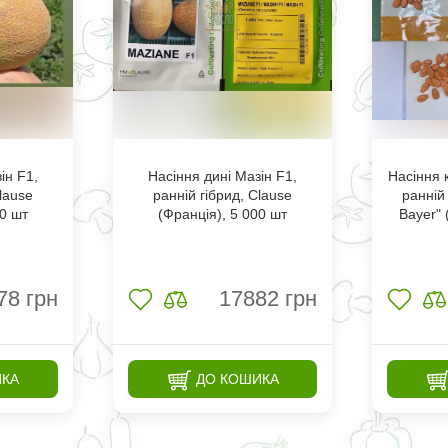
ін F1,
Насіння дині Мазін F1,
Насіння 
lause
ранній гібрид, Clause
ранній
00 шт
(Франція), 5 000 шт
Bayer" 
78
грн
17882
грн
ИКА
ДО КОШИКА