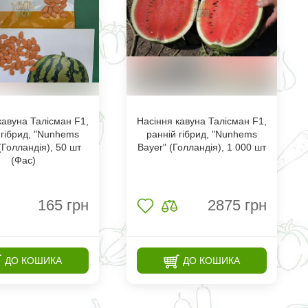
кавуна Талісман F1,
Насіння кавуна Талісман F1,
 гібрид, "Nunhems
ранній гібрид, "Nunhems
(Голландія), 50 шт
Bayer" (Голландія), 1 000 шт
(Фас)
165
грн
2875
грн
ДО КОШИКА
ДО КОШИКА