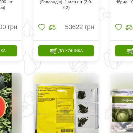
 000 шт
(Голландія), 1 млн.шт (2,0-
гібрид, "
ов)
2,2)
00
грн
53622
грн
ИКА
ДО КОШИКА