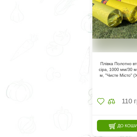
Плівка Полотно в
сіра, 1000 мм/30 
м, "Чисте Місто" (
110
г
ДО КОШ