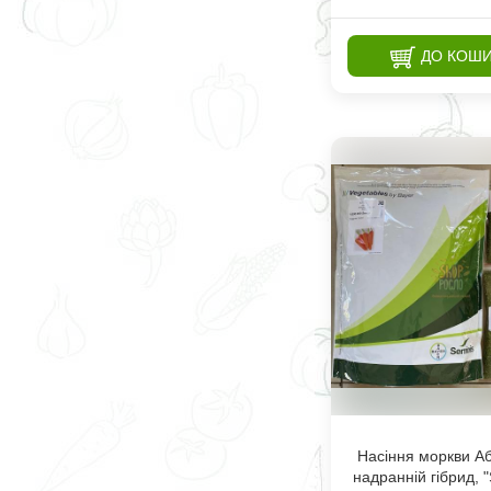
ДО КОШ
Насіння моркви Аб
надранній гібрид, "