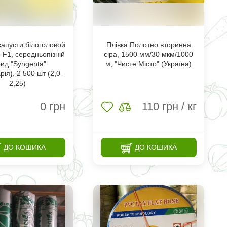
капусти білоголовой
Плівка Полотно вторинна
 F1, середньопізній
сіра, 1500 мм/30 мкм/1000
рид,"Syngenta"
м, "Чисте Місто" (Україна)
ія), 2 500 шт (2,0-
2,25)
0
грн
110
грн / кг
ДО КОШИКА
ДО КОШИКА