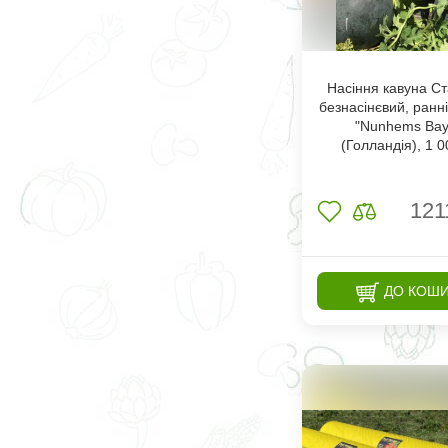
Насіння кавуна Ст
безнасінєвий, ранні
"Nunhems Bay
(Голландія), 1 
121
ДО КОШ