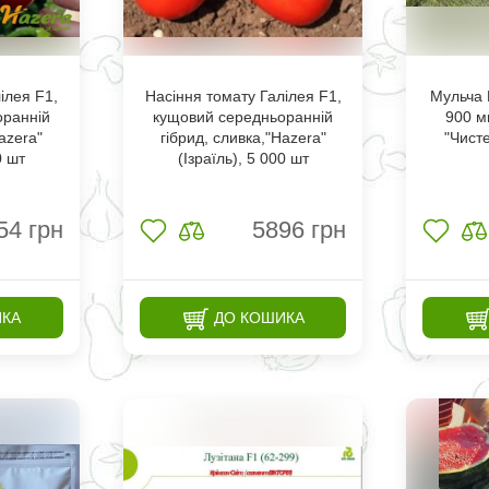
ілея F1,
Насіння томату Галілея F1,
Мульча 
оранній
кущовий середньоранній
900 м
azera"
гібрид, сливка,"Hazera"
"Чисте
0 шт
(Ізраїль), 5 000 шт
54
грн
5896
грн
ИКА
ДО КОШИКА