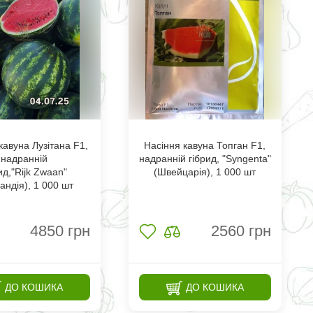
кавуна Лузітана F1,
Насіння кавуна Топган F1,
надранній
надранній гібрид, "Syngenta"
ид,"Rijk Zwaan"
(Швейцарія), 1 000 шт
андія), 1 000 шт
4850
грн
2560
грн
ДО КОШИКА
ДО КОШИКА