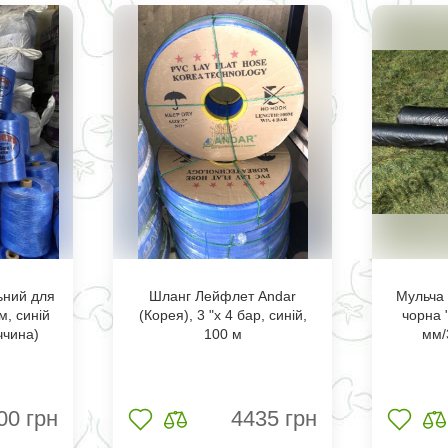
ьний для
Шланг Лейфлет Andar
Мульча
м, синій
(Корея), 3 "х 4 бар, синій,
чорна 
ччина)
100 м
мм/
00
грн
4435
грн