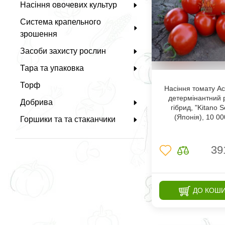
Насіння овочевих культур
Система крапельного
зрошення
Засоби захисту рослин
Тара та упаковка
Торф
Насіння томату Ас
детермінантний 
Добрива
гібрид, "Kitano 
(Японія), 10 0
Горшики та та стаканчики
39
ДО КОШ