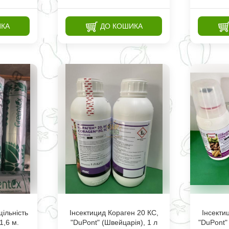
ИКА
ДО КОШИКА
щільність
Інсектицид Кораген 20 КС,
Інсекти
1,6 м.
"DuPont" (Швейцарія), 1 л
"DuPont"