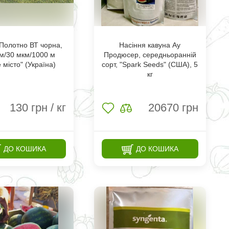
Полотно ВТ чорна,
Насіння кавуна Ау
м/30 мкм/1000 м
Продюсер, cередньоранній
 місто" (Україна)
сорт, "Spark Seeds" (США), 5
кг
130
грн / кг
20670
грн
ДО КОШИКА
ДО КОШИКА