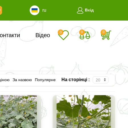
ru
Вхід
0
0
0
онтакти
Відео
На сторінці :
ціною
За назвою
Популярне