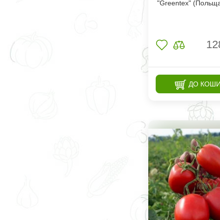
"Greentex" (Польща
12
ДО КОШ