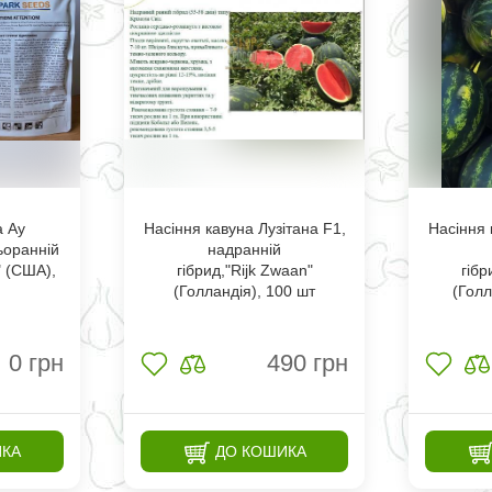
а Ау
Насіння кавуна Лузітана F1,
Насіння 
ьоранній
надранній
" (США),
гібрид,"Rijk Zwaan"
гібр
(Голландія), 100 шт
(Голл
0
грн
490
грн
ИКА
ДО КОШИКА