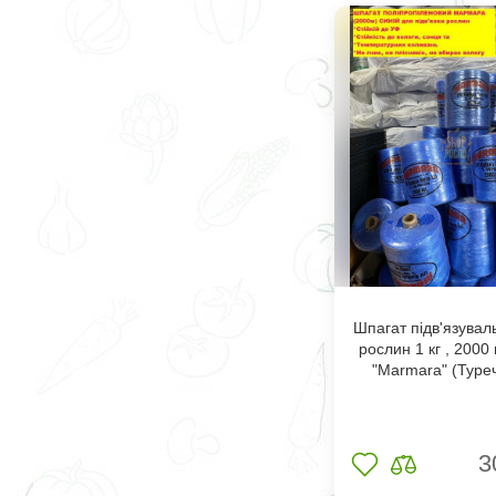
Шпагат підв'язувал
рослин 1 кг , 2000 
"Marmara" (Туре
3