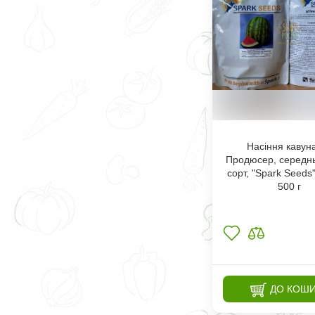
Насіння кавун
Продюсер, cередн
сорт, "Spark Seeds
500 г
ДО КОШ