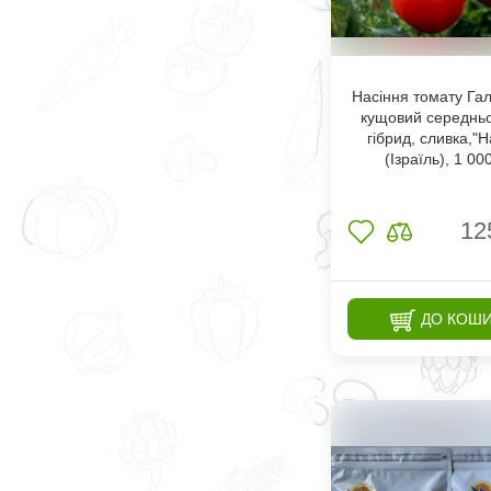
Насіння томату Гал
кущовий середнь
гібрид, сливка,"H
(Ізраїль), 1 00
12
ДО КОШ