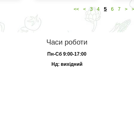
5
<<
<
3
4
6
7
>
Часи роботи
Пн-Сб 9:00-17:00
Нд: вихідний