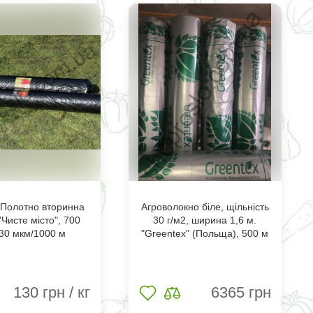
 Полотно вторинна
Агроволокно біле, щільність
"Чисте місто", 700
30 г/м2, ширина 1,6 м.
30 мкм/1000 м
"Greentex" (Польща), 500 м
130
грн / кг
6365
грн