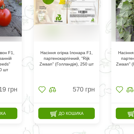
вон F1,
Насіння огірка Ілонара F1,
Насіння
ранній
партенокарпічний, "Rijk
партен
Seeds"
Zwaan" (Голландія), 250 шт
Zwaan" (
00 шт
19
грн
570
грн
ИКА
ДО КОШИКА